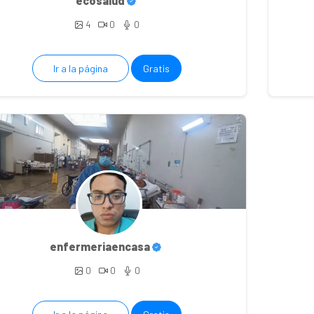
ecosalud
4
0
0
Ir a la página
Gratis
enfermeriaencasa
0
0
0