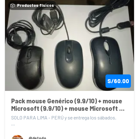
Productos físicos
S/60.00
Pack mouse Genérico (9.9/10) + mouse 
Microsoft (9.9/10) + mouse Microsoft 
(10/10)
SOLO PARA LIMA - PERÚ y se entrega los sábados.

mouse Genérico (9.5/10).

mouse Microsoft (9.9/10...
@detodo