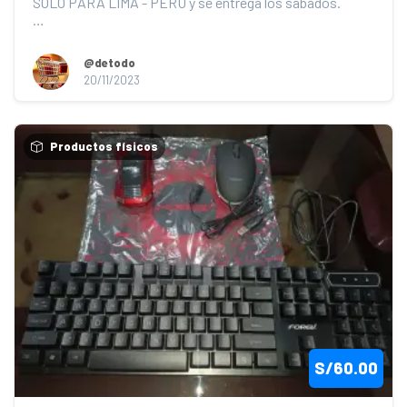
SOLO PARA LIMA - PERÚ y se entrega los sábados.

Mouse Cybertel  (10/10): Nano Receptor USB, no in...
@detodo
20/11/2023
Productos físicos
S/60.00