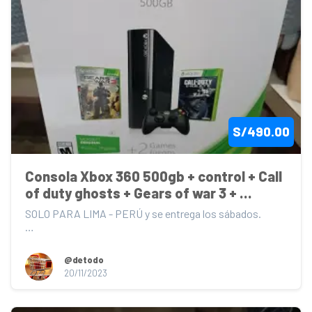
S/490.00
Consola Xbox 360 500gb + control + Call 
of duty ghosts + Gears of war 3 + 
Audifono (9.9/10)
SOLO PARA LIMA - PERÚ y se entrega los sábados.

Consola Xbox 360 500 GB (9.9/10): Solo abierto para...
@detodo
20/11/2023