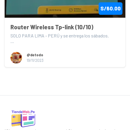
S/60.00
Router Wireless Tp-link (10/10)
SOLO PARA LIMA - PERÚ y se entrega los sábados.

Router Wireless 3g/4g 300mbps Tl-mr3420 2 Antenas 
T...
@detodo
19/11/2023