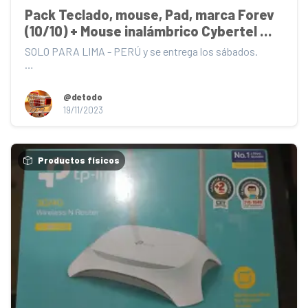
Pack Teclado, mouse, Pad, marca Forev 
(10/10) + Mouse inalámbrico Cybertel 
(9/10)
SOLO PARA LIMA - PERÚ y se entrega los sábados.

1. Teclado Forev Básico (10/10): caracteres grabado...
@detodo
19/11/2023
Productos físicos