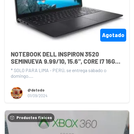
Agotado
NOTEBOOK DELL INSPIRON 3520 
SEMINUEVA 9.99/10, 15.6", CORE I7 16GB 
DDR4, LICENCIAS ORIGINALES Y 
* SOLO PARA LIMA - PERÚ, se entrega sábado o 
REGALOS. 
domingo.

NOTEBOOK DELL INSPIRON 3520 SEMINUEVA (para...
@detodo
01/09/2024
Productos físicos